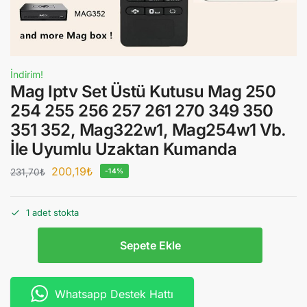
İndirim!
Mag Iptv Set Üstü Kutusu Mag 250
254 255 256 257 261 270 349 350
351 352, Mag322w1, Mag254w1 Vb.
İle Uyumlu Uzaktan Kumanda
200,19
₺
231,70
₺
-14%
1 adet stokta
Sepete Ekle
Whatsapp Destek Hattı