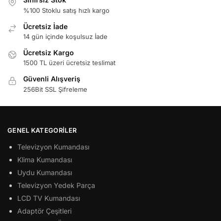
%100 Stoklu satış hızlı kargo
Ücretsiz İade
14 gün içinde koşulsuz İade
Ücretsiz Kargo
1500 TL üzeri ücretsiz teslimat
Güvenli Alışveriş
256Bit SSL Şifreleme
GENEL KATEGORILER
Televizyon Kumandası
Klima Kumandası
Uydu Kumandası
Televizyon Yedek Parça
LCD TV Kumandası
Adaptör Çeşitleri