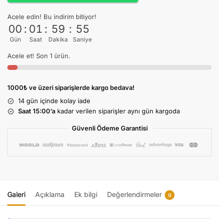
Acele edin! Bu indirim bitiyor!
00
:
01
:
59
:
55
Gün
Saat
Dakika
Saniye
Acele et! Son 1 ürün.
1000₺ ve üzeri siparişlerde kargo bedava!
14 gün
içinde kolay iade
Saat 15:00’a
kadar verilen siparişler aynı gün kargoda
Güvenli Ödeme Garantisi
Galeri
Açıklama
Ek bilgi
Değerlendirmeler
0