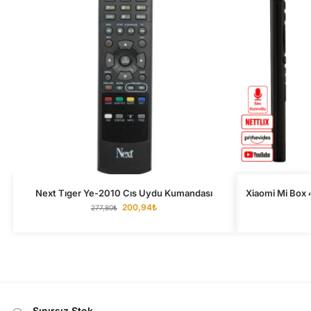
Next Tıger Ye-2010 Cıs Uydu Kumandası
Xiaomi Mi Box
200,94
₺
277,80
₺
Sınırsız Stok