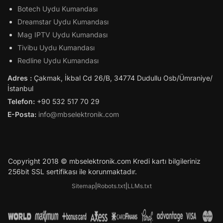
Botech Uydu Kumandası
Dreamstar Uydu Kumandası
Mag IPTV Uydu Kumandası
Tivibu Uydu Kumandası
Redline Uydu Kumandası
Adres :
Çakmak, İkbal Cd 26/B, 34774 Dudullu Osb/Ümraniye/
İstanbul
Telefon:
+90 532 517 70 29
E-Posta:
info@mbselektronik.com
Copyright 2018 © mbselektronik.com Kredi kartı bilgileriniz
256bit SSL sertifikası ile korunmaktadır.
Sitemap
|
Robots.txt
|
LLMs.txt