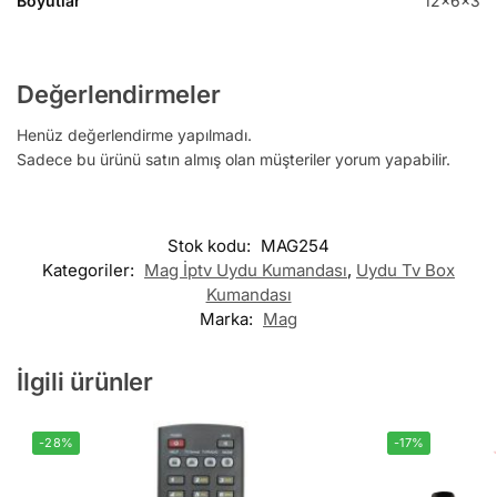
Boyutlar
12x6x3
Değerlendirmeler
Henüz değerlendirme yapılmadı.
Sadece bu ürünü satın almış olan müşteriler yorum yapabilir.
Stok kodu:
MAG254
Kategoriler:
Mag İptv Uydu Kumandası
,
Uydu Tv Box
Kumandası
Marka:
Mag
İlgili ürünler
-28%
-17%