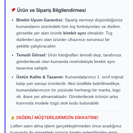
Ürün ve Sipariş Bilgilendirmesi
Birebir Uyum Garantisi:
Sipariş vermeyi düşündüğünüz
kumandanın üzerindeki tüm tuş fonksiyonları ve dizilimi,
görselde yer alan ürünle
birebir aynı
olmalıdır. Tuş
dizilimleri aynı olan ürünler cihazınızı sorunsuz bir
şekilde çalıştıracaktır.
Temsili Görsel:
Ürün fotoğrafları temsili olup, tarafınıza
gönderilecek olan kumanda resimdekiyle birebir aynı
tasarıma sahiptir.
Üstün Kalite & Tasarım:
Kumandalarımız 1. sınıf orijinal
kalıp yan sanayi ürünlerdir. Aksi özellikle belirtilmedikçe,
kumandalarımızın ön yüzünde herhangi bir marka, logo
vb. ibare yer almamaktadır. Gönderilecek ürünün arka
kısmında modele özgü stok kodu bulunabilir.
DEĞERLİ MÜŞTERİLERİMİZİN DİKKATİNE!
Lütfen satın alma işlemi gerçekleştirmeden önce aradığınız
kumanda ile görseldeki ürünün birebir eşleştiğinden emin