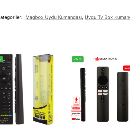
ategoriler:
Magbox Uydu Kumandası
,
Uydu Tv Box Kuman
%
-17%