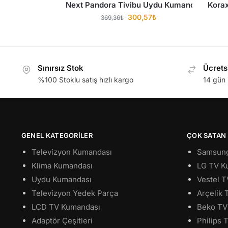
Next Pandora Tivibu Uydu Kumandası
Kora
300,57
₺
369,36
₺
Sınırsız Stok
Ücrets
%100 Stoklu satış hızlı kargo
14 gün 
GENEL KATEGORILER
ÇOK SATAN
Televizyon Kumandası
Samsung
Klima Kumandası
LG TV K
Uydu Kumandası
Vestel 
Televizyon Yedek Parça
Arçelik
LCD TV Kumandası
Beko TV
Adaptör Çeşitleri
Philips