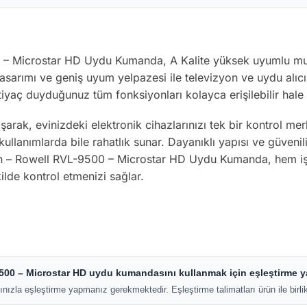
 – Microstar HD Uydu Kumanda, A Kalite yüksek uyumlu mu
sarımı ve geniş uyum yelpazesi ile televizyon ve uydu alıcıl
tiyaç duyduğunuz tüm fonksiyonları kolayca erişilebilir hale g
şarak, evinizdeki elektronik cihazlarınızı tek bir kontrol me
llanımlarda bile rahatlık sunar. Dayanıklı yapısı ve güvenil
 – Rowell RVL-9500 – Microstar HD Uydu Kumanda, hem işlevs
kilde kontrol etmenizi sağlar.
500 – Microstar HD uydu kumandasını kullanmak için eşleştirme
la eşleştirme yapmanız gerekmektedir. Eşleştirme talimatları ürün ile birlik