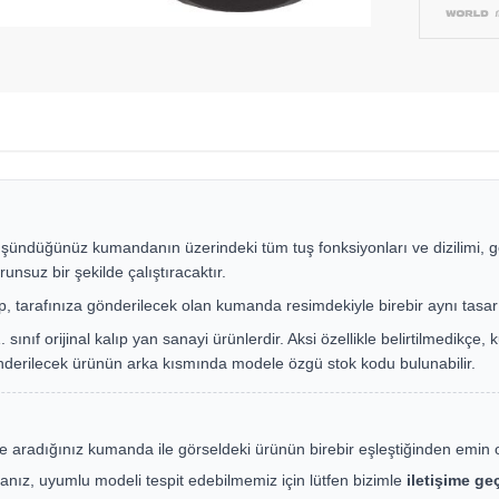
şündüğünüz kumandanın üzerindeki tüm tuş fonksiyonları ve dizilimi, g
runsuz bir şekilde çalıştıracaktır.
up, tarafınıza gönderilecek olan kumanda resimdekiyle birebir aynı tasar
ınıf orijinal kalıp yan sanayi ürünlerdir. Aksi özellikle belirtilmedikç
nderilecek ürünün arka kısmında modele özgü stok kodu bulunabilir.
e aradığınız kumanda ile görseldeki ürünün birebir eşleştiğinden emin 
nız, uyumlu modeli tespit edebilmemiz için lütfen bizimle
iletişime g