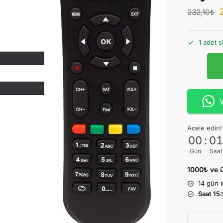
232,10
₺
1 adet s
Acele edin! 
00
:
0
Gün
Saat
1000₺ ve ü
14 gün
Saat 15