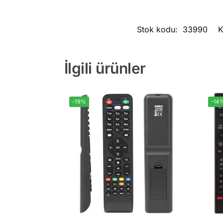
Stok kodu:
33990
K
İlgili ürünler
-19%
-14