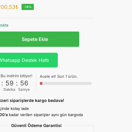
200,53
₺
-14%
tokta
Sepete Ekle
Whatsapp Destek Hattı
Bu indirim bitiyor!
Acele et! Son 1 ürün.
1
:
59
:
55
Dakika
Saniye
zeri siparişlerde kargo bedava!
içinde kolay iade
:00’a
kadar verilen siparişler aynı gün kargoda
Güvenli Ödeme Garantisi