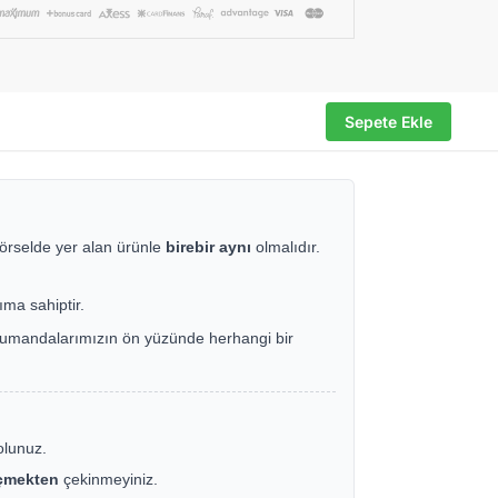
Sepete Ekle
örselde yer alan ürünle
birebir aynı
olmalıdır.
ıma sahiptir.
e, kumandalarımızın ön yüzünde herhangi bir
olunuz.
eçmekten
çekinmeyiniz.