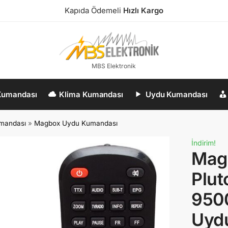
Kapıda Ödemeli
Hızlı Kargo
MBS Elektronik
Kumandası
Klima Kumandası
Uydu Kumandası
mandası
»
Magbox Uydu Kumandası
İndirim!
Magb
Plut
9500
Uyd