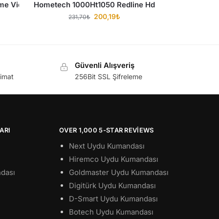
rime Video YouTube Tuşlu Ses Komutlu Kumanda 4K Kumanda
Hometech 1000Ht1050 Redline Hd Uydu Kumandas
200,19
₺
231,70
₺
Güvenli Alışveriş
limat
256Bit SSL Şifreleme
ARI
OVER 1,000 5-STAR REVIEWS
Next Uydu Kumandası
Hiremco Uydu Kumandası
dası
Goldmaster Uydu Kumandası
Digitürk Uydu Kumandası
D-Smart Uydu Kumandası
Botech Uydu Kumandası