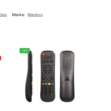
dası
Marka:
Magbox
-14%