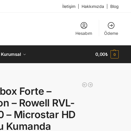
İletişim
|
Hakkımızda
|
Blog
Hesabım
Ödeme
Kurumsal
0,00
₺
0
ox Forte –
on – Rowell RVL-
 – Microstar HD
u Kumanda