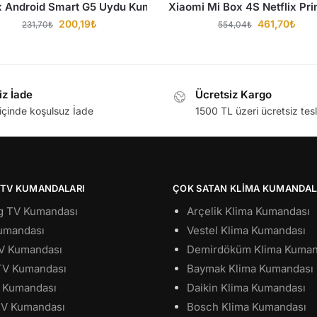
x Android Smart G5 Uydu Kumandası
Xiaomi Mi Box 4S Netflix P
200,19
₺
461,70
₺
231,70
₺
554,04
₺
iz İade
Ücretsiz Kargo
içinde koşulsuz İade
1500 TL üzeri ücretsiz tes
 TV KUMANDALARI
ÇOK SATAN KLIMA KUMANDAL
 TV Kumandası
Arçelik Klima Kumandası
umandası
Vestel Klima Kumandası
TV Kumandası
Demirdöküm Klima Kuman
 TV Kumandası
Baymak Klima Kumandası
 Kumandası
Daikin Klima Kumandası
 TV Kumandası
Bosch Klima Kumandası