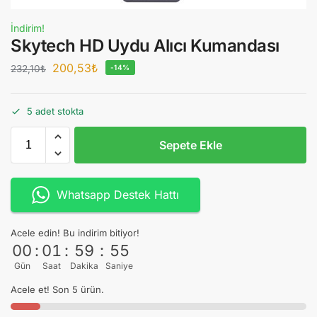
İndirim!
Skytech HD Uydu Alıcı Kumandası
200,53
₺
232,10
₺
-14%
5 adet stokta
Sepete Ekle
Whatsapp Destek Hattı
Acele edin! Bu indirim bitiyor!
00
:
01
:
59
:
55
Gün
Saat
Dakika
Saniye
Acele et! Son 5 ürün.