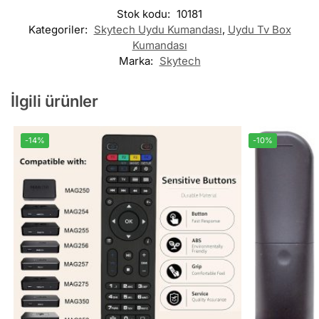
Stok kodu:
10181
Kategoriler:
Skytech Uydu Kumandası
,
Uydu Tv Box
Kumandası
Marka:
Skytech
İlgili ürünler
-14%
-10%