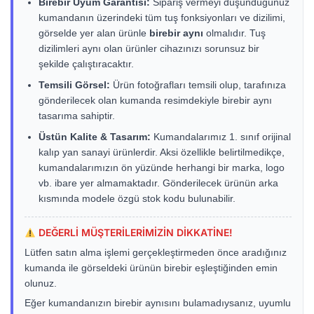
Birebir Uyum Garantisi:
Sipariş vermeyi düşündüğünüz
kumandanın üzerindeki tüm tuş fonksiyonları ve dizilimi,
görselde yer alan ürünle
birebir aynı
olmalıdır. Tuş
dizilimleri aynı olan ürünler cihazınızı sorunsuz bir
şekilde çalıştıracaktır.
Temsili Görsel:
Ürün fotoğrafları temsili olup, tarafınıza
gönderilecek olan kumanda resimdekiyle birebir aynı
tasarıma sahiptir.
Üstün Kalite & Tasarım:
Kumandalarımız 1. sınıf orijinal
kalıp yan sanayi ürünlerdir. Aksi özellikle belirtilmedikçe,
kumandalarımızın ön yüzünde herhangi bir marka, logo
vb. ibare yer almamaktadır. Gönderilecek ürünün arka
kısmında modele özgü stok kodu bulunabilir.
DEĞERLİ MÜŞTERİLERİMİZİN DİKKATİNE!
Lütfen satın alma işlemi gerçekleştirmeden önce aradığınız
kumanda ile görseldeki ürünün birebir eşleştiğinden emin
olunuz.
Eğer kumandanızın birebir aynısını bulamadıysanız, uyumlu