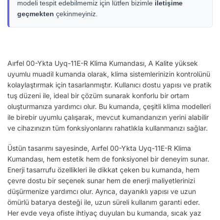
modeli tespit edebilmemiz için lütfen bizimle
iletişime
geçmekten
çekinmeyiniz.
Aırfel 00-Ykta Uyq-11E-R Klima Kumandası, A Kalite yüksek
uyumlu muadil kumanda olarak, klima sistemlerinizin kontrolünü
kolaylaştırmak için tasarlanmıştır. Kullanıcı dostu yapısı ve pratik
tuş düzeni ile, ideal bir çözüm sunarak konforlu bir ortam
oluşturmanıza yardımcı olur. Bu kumanda, çeşitli klima modelleri
ile birebir uyumlu çalışarak, mevcut kumandanızın yerini alabilir
ve cihazınızın tüm fonksiyonlarını rahatlıkla kullanmanızı sağlar.
Üstün tasarımı sayesinde, Aırfel 00-Ykta Uyq-11E-R Klima
Kumandası, hem estetik hem de fonksiyonel bir deneyim sunar.
Enerji tasarrufu özellikleri ile dikkat çeken bu kumanda, hem
çevre dostu bir seçenek sunar hem de enerji maliyetlerinizi
düşürmenize yardımcı olur. Ayrıca, dayanıklı yapısı ve uzun
ömürlü batarya desteği ile, uzun süreli kullanım garanti eder.
Her evde veya ofiste ihtiyaç duyulan bu kumanda, sıcak yaz