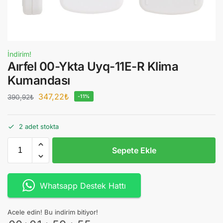
İndirim!
Aırfel 00-Ykta Uyq-11E-R Klima
Kumandası
347,22
₺
390,92
₺
-11%
2 adet stokta
Sepete Ekle
Whatsapp Destek Hattı
Acele edin! Bu indirim bitiyor!