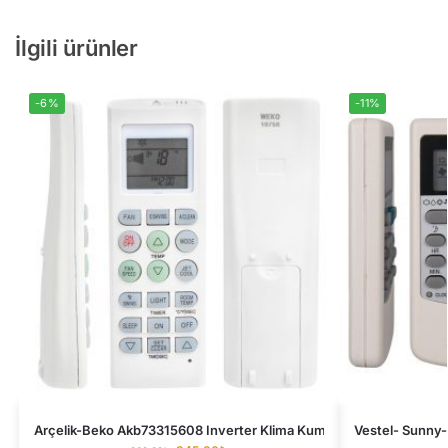
İlgili ürünler
-6%
-11%
Arçelik-Beko Akb73315608 Inverter Klima Kumandası
Vestel- Sunny