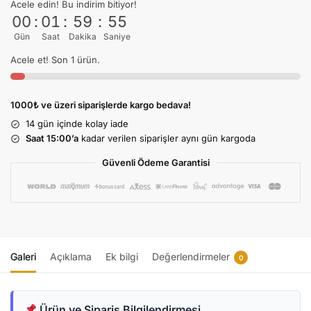
Acele edin! Bu indirim bitiyor!
00
:
01
:
59
:
55
Gün
Saat
Dakika
Saniye
Acele et! Son 1 ürün.
1000₺ ve üzeri siparişlerde kargo bedava!
14 gün
içinde kolay iade
Saat 15:00’a
kadar verilen siparişler aynı gün kargoda
Güvenli Ödeme Garantisi
Galeri
Açıklama
Ek bilgi
Değerlendirmeler
0
Ürün ve Sipariş Bilgilendirmesi