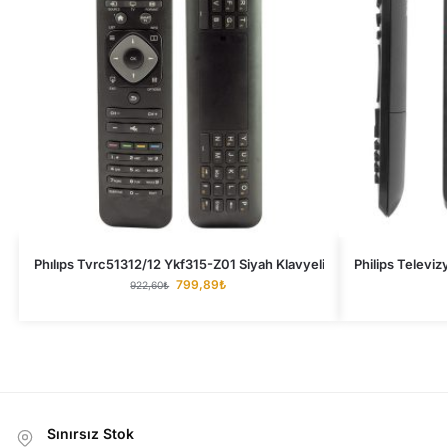
Phılıps Tvrc51312/12 Ykf315-Z01 Siyah Klavyeli Televizyon Kuman
Philips Telev
799,89
₺
922,60
₺
Sınırsız Stok