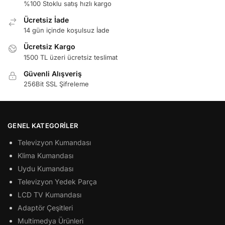
%100 Stoklu satış hızlı kargo
Ücretsiz İade
14 gün içinde koşulsuz İade
Ücretsiz Kargo
1500 TL üzeri ücretsiz teslimat
Güvenli Alışveriş
256Bit SSL Şifreleme
GENEL KATEGORILER
Televizyon Kumandası
Klima Kumandası
Uydu Kumandası
Televizyon Yedek Parça
LCD TV Kumandası
Adaptör Çeşitleri
Multimedya Ürünleri