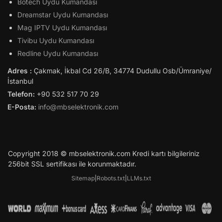
Botech Uydu Kumandası
Dreamstar Uydu Kumandası
Mag IPTV Uydu Kumandası
Tivibu Uydu Kumandası
Redline Uydu Kumandası
Adres :
Çakmak, İkbal Cd 26/B, 34774 Dudullu Osb/Ümraniye/
İstanbul
Telefon:
+90 532 517 70 29
E-Posta:
info@mbselektronik.com
Copyright 2018 © mbselektronik.com Kredi kartı bilgileriniz
256bit SSL sertifikası ile korunmaktadır.
Sitemap
|
Robots.txt
|
LLMs.txt