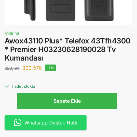
İndirim!
Awox43110 Plus* Telefox 43Tfh4300
* Premier H03230628190028 Tv
Kumandası
300,57
₺
323,19
₺
-7%
1 adet stokta
Sepete Ekle
Whatsapp Destek Hattı