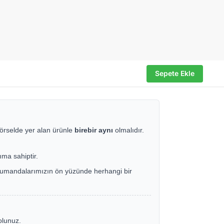
Sepete Ekle
örselde yer alan ürünle
birebir aynı
olmalıdır.
ıma sahiptir.
e, kumandalarımızın ön yüzünde herhangi bir
olunuz.