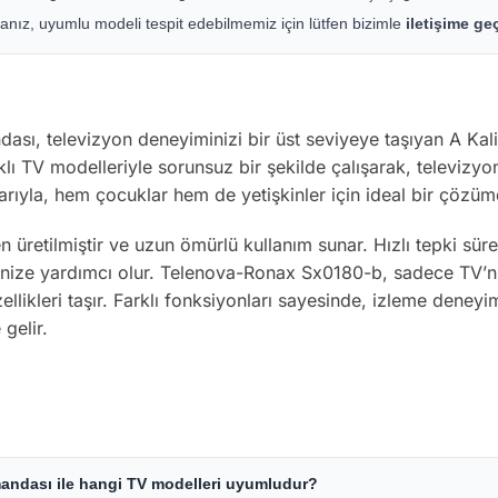
nız, uyumlu modeli tespit edebilmemiz için lütfen bizimle
iletişime g
, televizyon deneyiminizi bir üst seviyeye taşıyan A Kal
 TV modelleriyle sorunsuz bir şekilde çalışarak, televizyon
arıyla, hem çocuklar hem de yetişkinler için ideal bir çözüm
retilmiştir ve uzun ömürlü kullanım sunar. Hızlı tepki süresi
menize yardımcı olur. Telenova-Ronax Sx0180-b, sadece TV’niz
llikleri taşır. Farklı fonksiyonları sayesinde, izleme deneyi
gelir.
ndası ile hangi TV modelleri uyumludur?