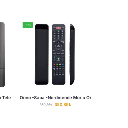
-5%
on Kumandası
 Televizyon Kumandası (L75m6-Esg) Netflıx- Prıme Vıdeo Tu
Onvo -Saba -Nordmende Morio OV50F351/OV50F3
350,89
₺
369,36
₺