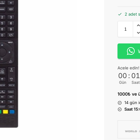
2 adet 
Acele edin! 
00
:
0
Gün
Saat
1000₺ ve ü
14 gün
Saat 15