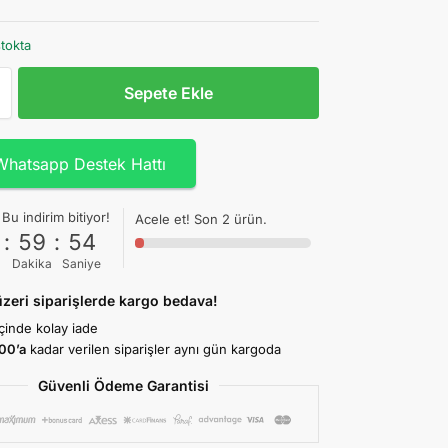
stokta
Sepete Ekle
Whatsapp Destek Hattı
Bu indirim bitiyor!
Acele et! Son 2 ürün.
1
:
59
:
54
Dakika
Saniye
zeri siparişlerde kargo bedava!
içinde kolay iade
:00’a
kadar verilen siparişler aynı gün kargoda
Güvenli Ödeme Garantisi