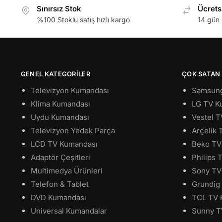
Sınırsız Stok
Ücrets
%100 Stoklu satış hızlı kargo
14 gün 
GENEL KATEGORILER
ÇOK SATAN
Televizyon Kumandası
Samsung
Klima Kumandası
LG TV K
Uydu Kumandası
Vestel 
Televizyon Yedek Parça
Arçelik
LCD TV Kumandası
Beko TV
Adaptör Çeşitleri
Philips
Multimedya Ürünleri
Sony TV
Telefon & Tablet
Grundig
DVD Kumandası
TCL TV 
Universal Kumandalar
Sunny T