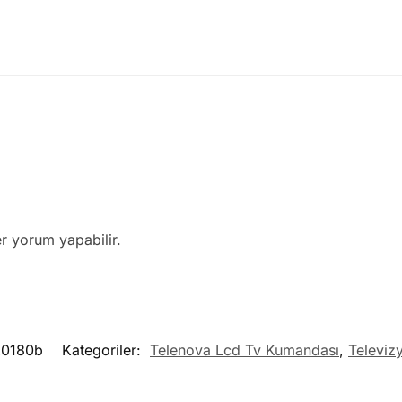
r yorum yapabilir.
x0180b
Kategoriler:
Telenova Lcd Tv Kumandası
,
Televiz