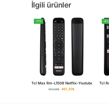
İlgili ürünler
-17%
-8%
Tcl Max Rm-L1508 Netflix-Youtube-Prime V
Tcl R
461,30
₺
553,56
₺