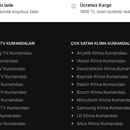
iz İade
Ücretsiz Kargo
içinde koşulsuz İade
1500 TL üzeri ücretsiz tes
 TV KUMANDALARI
ÇOK SATAN KLIMA KUMANDAL
 TV Kumandası
Arçelik Klima Kumandası
umandası
Vestel Klima Kumandası
TV Kumandası
Demirdöküm Klima Kuman
 TV Kumandası
Baymak Klima Kumandası
 Kumandası
Daikin Klima Kumandası
 TV Kumandası
Bosch Klima Kumandası
 Kumandası
Mitsubishi Klima Kumanda
 TV Kumandası
Samsung Klima Kumandas
Kumandası
LG Klima Kumandası
V Kumandası
Altus Klima Kumandası