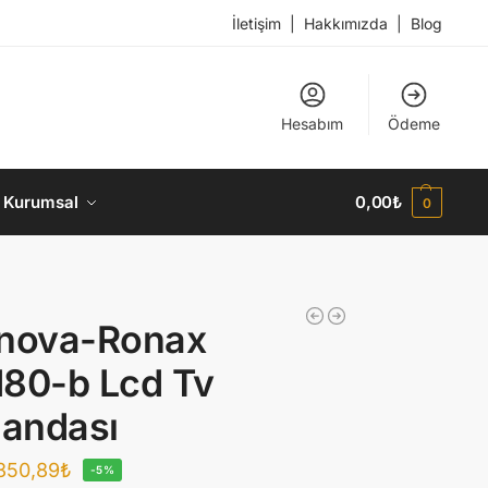
İletişim
|
Hakkımızda
|
Blog
Hesabım
Ödeme
Kurumsal
0,00
₺
0
enova-Ronax
80-b Lcd Tv
andası
350,89
₺
-5%