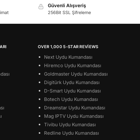
Güvenli Alışveriş
limat
256Bit SSL Şifreleme
ARI
OVER 1,000 5-STAR REVIEWS
Next Uydu Kumandası
Hiremco Uydu Kumandası
dası
Goldmaster Uydu Kumandası
Digitürk Uydu Kumandası
D-Smart Uydu Kumandası
Botech Uydu Kumandası
sı
Dreamstar Uydu Kumandası
ı
Mag IPTV Uydu Kumandası
Tivibu Uydu Kumandası
Redline Uydu Kumandası