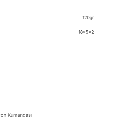
120gr
18x5x2
yon Kumandası