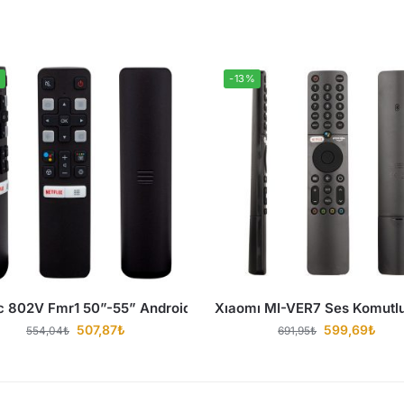
-13%
ideo Tuşlu Lcd Led Televizyon Kumandası
c 802V Fmr1 50”-55” Android Tv Sesli Kontrol Akıllı Televizy
Xıaomı MI-VER7 Ses Komutlu
507,87
₺
599,69
₺
554,04
₺
691,95
₺