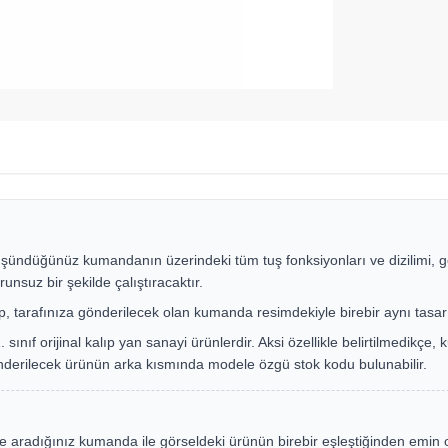
şündüğünüz kumandanın üzerindeki tüm tuş fonksiyonları ve dizilimi, g
runsuz bir şekilde çalıştıracaktır.
up, tarafınıza gönderilecek olan kumanda resimdekiyle birebir aynı tasar
ınıf orijinal kalıp yan sanayi ürünlerdir. Aksi özellikle belirtilmedikç
nderilecek ürünün arka kısmında modele özgü stok kodu bulunabilir.
e aradığınız kumanda ile görseldeki ürünün birebir eşleştiğinden emin 