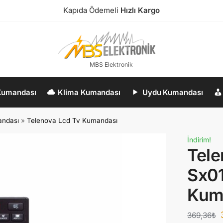
Kapıda Ödemeli
Hızlı Kargo
MBS Elektronik
Kumandası
Klima Kumandası
Uydu Kumandası
andası
»
Telenova Lcd Tv Kumandası
İndirim!
Tel
Sx01
Kum
369,36
₺